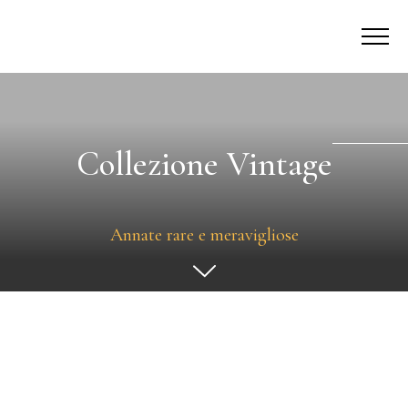
Collezione Vintage
Annate rare e meravigliose