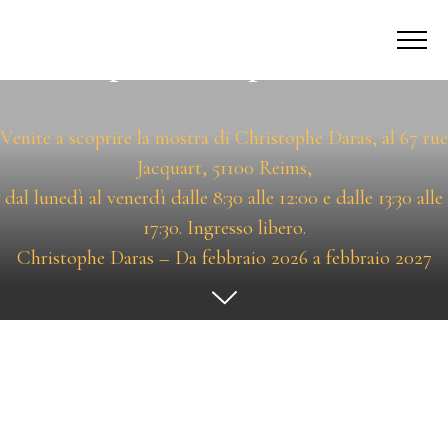
Le Esposizioni permanenti
Venite a scoprire la mostra di Christophe Daras, al 67 rue
Jacquart, 51100 Reims,
dal lunedì al venerdì dalle 8:30 alle 12:00 e dalle 13:30 alle
17:30. Ingresso libero.
Christophe Daras – Da febbraio 2026 a febbraio 2027