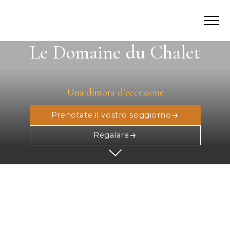
Le Domaine du Chalet
Una dimora d’eccezione
Prenotate il vostro soggiorno
Regalare