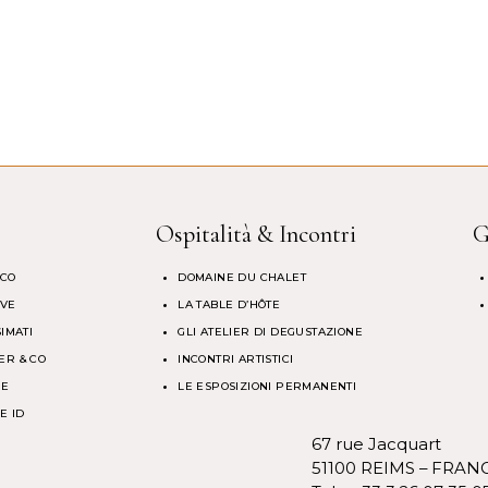
Ospitalità & Incontri
G
 CO
DOMAINE DU CHALET
RVE
LA TABLE D’HÔTE
IMATI
GLI ATELIER DI DEGUSTAZIONE
ER & CO
INCONTRI ARTISTICI
GE
LE ESPOSIZIONI PERMANENTI
E ID
67 rue Jacquart
51100 REIMS – FRAN