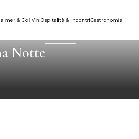
Palmer & Co
I Vini
Ospitalità & Incontri
Gastronomia
na Notte