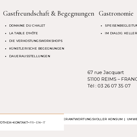
Gastfreundschaft & Begegnungen
Gastronomie
DOMAINE DU CHALET
SPEISENBEGLEITU
LA TABLE D’HÔTE
IM DIALOG: KELL
DIE VERKOSTUNGSWORKSHOPS
KÜNSTLERISCHE BEGEGNUNGEN
DAUERAUSSTELLUNGEN
67 rue Jacquart
51100 REIMS – FRAN
Tél :
03 26 07 35 07
VERANTWORTUNGSVOLLER KONSUM
UMWE
TOTHEK
KONTAKT
FR
EN
IT