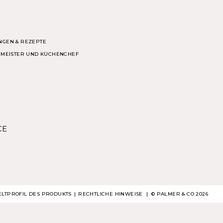
NGEN & REZEPTE
ERMEISTER UND KÜCHENCHEF
CE
LTPROFIL DES PRODUKTS
RECHTLICHE HINWEISE
| ©
PALMER & CO
2026