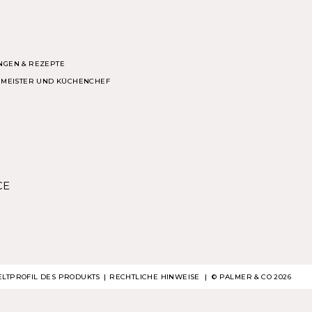
NGEN & REZEPTE
ERMEISTER UND KÜCHENCHEF
CE
LTPROFIL DES PRODUKTS
RECHTLICHE HINWEISE
| ©
PALMER & CO
2026