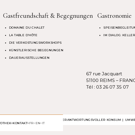
Gastfreundschaft & Begegnungen
Gastronomie
DOMAINE DU CHALET
SPEISENBEGLEITU
LA TABLE D’HÔTE
IM DIALOG: KELL
DIE VERKOSTUNGSWORKSHOPS
KÜNSTLERISCHE BEGEGNUNGEN
DAUERAUSSTELLUNGEN
67 rue Jacquart
51100 REIMS – FRAN
Tél :
03 26 07 35 07
VERANTWORTUNGSVOLLER KONSUM
UMWE
TOTHEK
KONTAKT
FR
EN
IT