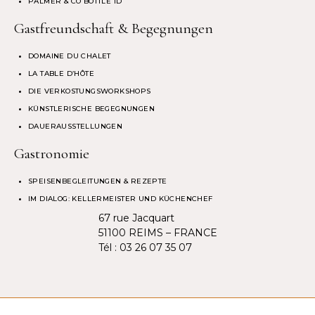
PALMER & CO BOTTLE ID
Gastfreundschaft & Begegnungen
DOMAINE DU CHALET
LA TABLE D’HÔTE
DIE VERKOSTUNGSWORKSHOPS
KÜNSTLERISCHE BEGEGNUNGEN
DAUERAUSSTELLUNGEN
Gastronomie
SPEISENBEGLEITUNGEN & REZEPTE
IM DIALOG: KELLERMEISTER UND KÜCHENCHEF
67 rue Jacquart
51100 REIMS – FRANCE
Tél :
03 26 07 35 07