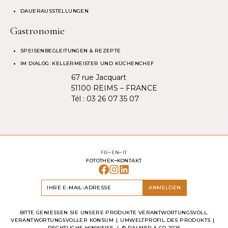
DAUERAUSSTELLUNGEN
Gastronomie
SPEISENBEGLEITUNGEN & REZEPTE
IM DIALOG: KELLERMEISTER UND KÜCHENCHEF
67 rue Jacquart
51100 REIMS – FRANCE
Tél :
03 26 07 35 07
FR
EN
IT
FOTOTHEK
KONTAKT
ANMELDEN
BITTE GENIESSEN SIE UNSERE PRODUKTE VERANTWORTUNGSVOLL.
VERANTWORTUNGSVOLLER KONSUM
UMWELTPROFIL DES PRODUKTS
RECHTLICHE HINWEISE
| ©
PALMER & CO
2026