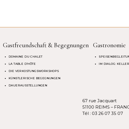
Gastfreundschaft & Begegnungen
Gastronomie
DOMAINE DU CHALET
SPEISENBEGLEITU
LA TABLE D’HÔTE
IM DIALOG: KELL
DIE VERKOSTUNGSWORKSHOPS
KÜNSTLERISCHE BEGEGNUNGEN
DAUERAUSSTELLUNGEN
67 rue Jacquart
51100 REIMS – FRAN
Tél :
03 26 07 35 07