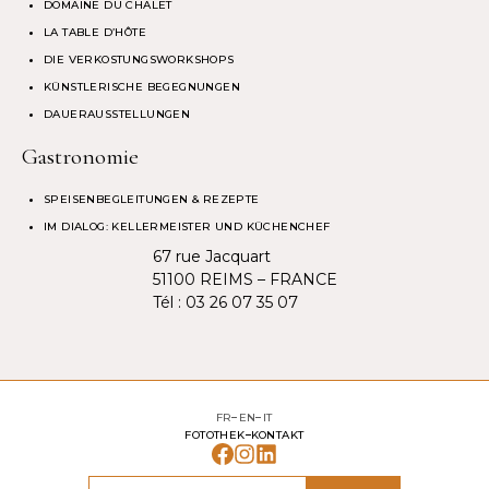
DOMAINE DU CHALET
LA TABLE D’HÔTE
DIE VERKOSTUNGSWORKSHOPS
KÜNSTLERISCHE BEGEGNUNGEN
DAUERAUSSTELLUNGEN
Gastronomie
SPEISENBEGLEITUNGEN & REZEPTE
IM DIALOG: KELLERMEISTER UND KÜCHENCHEF
67 rue Jacquart
51100 REIMS – FRANCE
Tél :
03 26 07 35 07
FR
EN
IT
FOTOTHEK
KONTAKT